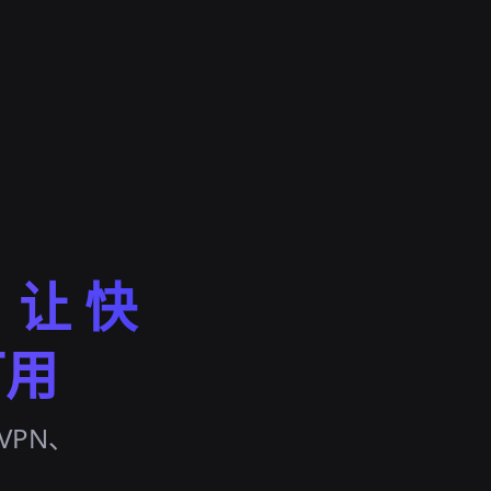
，让 快
可用
nVPN、