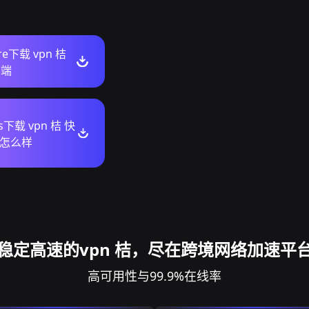
ore下载 vpn 桔
户端
s下载 vpn 桔 快
怎么样
稳定高速的vpn 桔，尽在跨境网络加速平
高可用性与99.9%在线率