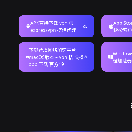
APK直接下载 vpn 桔
App St
expressvpn 搭建代理
快橙客
下载跨境网络加速平台
Window
macOS版本 – vpn 桔 快橙
橙加速器
app 下载 官方19