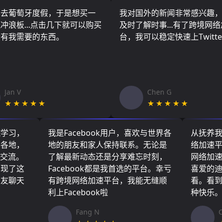
算去葡萄牙度假，于是想买一
我对国外的新闻非常感兴趣
冲浪板...点击几下就可以购买
及时了解时事...有了跨境网
所有我需要的东西。
台，我可以稳定快速上Twitte
Jan V
Chen G
★★★★★
★★★★★
院学习，
我是Facebook用户，喜欢与世界各
从抚养
界各地，
地的朋友和家人保持联系。无论是
络加速
们交流。
了解最新动态还是分享难忘时刻，
网络加
实现了这
Facebook都是我首选的平台。幸亏
喜爱的
朋友聊天
有跨境网络加速平台，我能无缝顺
看。看
利上Facebook啦
种快乐
Fang N